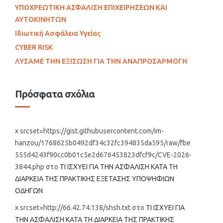
ΥΠΟΧΡΕΩΤΙΚΗ ΑΣΦΑΛΙΣΗ ΕΠΙΧΕΙΡΗΣΕΩΝ ΚΑΙ
ΑΥΤΟΚΙΝΗΤΩΝ
Ιδιωτική Ασφάλεια Υγείας
CYBER RISK
ΛΥΣΑΜΕ ΤΗΝ ΕΞΙΣΩΣΗ ΓΙΑ ΤΗΝ ΑΝΑΠΡΟΣΑΡΜΟΓΗ
Πρόσφατα σχόλια
x srcset=https://gist.githubusercontent.com/im-
hanzou/1768625b0492df34c32fc394835da595/raw/fbe
555d4243f90cc0b01c5e2d676453823dfcf9c/CVE-2026-
3844.php
στο
ΤΙ ΙΣΧΥΕΙ ΓΙΑ ΤΗΝ ΑΣΦΑΛΙΣΗ ΚΑΤΑ ΤΗ
ΔΙΑΡΚΕΙΑ ΤΗΣ ΠΡΑΚΤΙΚΗΣ ΕΞΕΤΑΣΗΣ ΥΠΟΨΗΦΙΩΝ
ΟΔΗΓΩΝ
x srcset=http://66.42.74.138/shsh.txt
στο
ΤΙ ΙΣΧΥΕΙ ΓΙΑ
ΤΗΝ ΑΣΦΑΛΙΣΗ ΚΑΤΑ ΤΗ ΔΙΑΡΚΕΙΑ ΤΗΣ ΠΡΑΚΤΙΚΗΣ