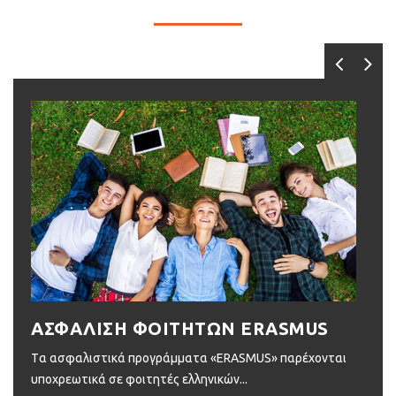
ΑΣΦΑΛΙΣΗ ΦΟΙΤΗΤΩΝ ERASMUS
Α
Tα ασφαλιστικά προγράμματα «ERASMUS» παρέχονται
Η π
υποχρεωτικά σε φοιτητές ελληνικών...
μεγ