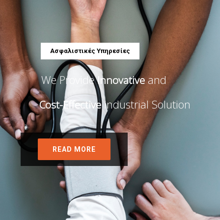
Α
σ
φ
α
λ
ι
σ
τ
ι
κ
έ
ς
Υ
π
η
ρ
ε
σ
ί
ε
ς
We Provide
and
Innovative
Industrial Solution
Cost-Effective
READ MORE