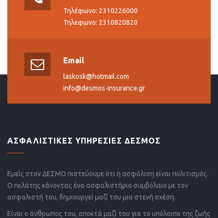
Τηλέφωνο: 2310226000
Τηλεφωνο: 2310820820
Email
laskosk@hotmail.com
info@desmos-insurance.gr
ΑΣΦΑΛΙΣΤΙΚΕΣ ΥΠΗΡΕΣΙΕΣ ΔΕΣΜΟΣ
Εμείς στον ΔΕΣΜΟ πιστεύουμε ότι η ασφάλιση είναι πολιτισμός.
Ο πελάτης κάνοντας ένα ασφαλιστήριο συμβόλαιο με τον
ασφαλιστή του, δημιουργεί μαζί του μια στενή σχέση.
Είναι ο άνθρωπος του, αποκτά μαζί του για το υπόλοιπο της ζωής